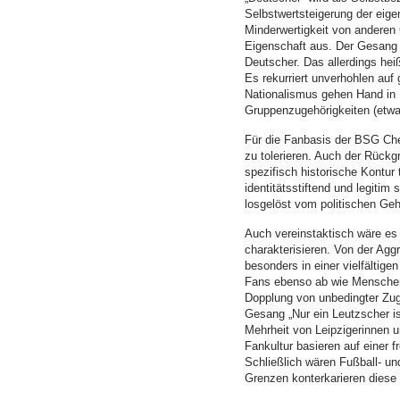
Selbstwertsteigerung der eige
Minderwertigkeit von anderen 
Eigenschaft aus. Der Gesang d
Deutscher. Das allerdings hei
Es rekurriert unverhohlen auf
Nationalismus gehen Hand in 
Gruppenzugehörigkeiten (etwa
Für die Fanbasis der BSG Chem
zu tolerieren. Auch der Rückgr
spezifisch historische Kontur 
identitätsstiftend und legiti
losgelöst vom politischen Geh
Auch vereinstaktisch wäre es
charakterisieren. Von der Agg
besonders in einer vielfältige
Fans ebenso ab wie Menschen 
Dopplung von unbedingter Zuge
Gesang „Nur ein Leutzscher ist
Mehrheit von Leipzigerinnen u
Fankultur basieren auf einer f
Schließlich wären Fußball- und
Grenzen konterkarieren diese 