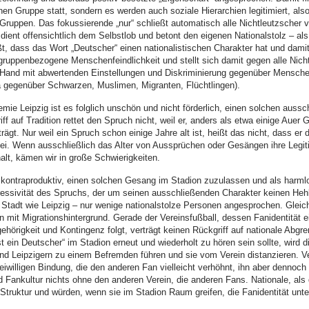
nen Gruppe statt, sondern es werden auch soziale Hierarchien legitimiert, als
Gruppen. Das fokussierende „nur“ schließt automatisch alle Nichtleutzscher vo
ient offensichtlich dem Selbstlob und betont den eigenen Nationalstolz – als
ßt, dass das Wort „Deutscher“ einen nationalistischen Charakter hat und da
 gruppenbezogene Menschenfeindlichkeit und stellt sich damit gegen alle Nich
Hand mit abwertenden Einstellungen und Diskriminierung gegenüber Mensche
 gegenüber Schwarzen, Muslimen, Migranten, Flüchtlingen).
ie Leipzig ist es folglich unschön und nicht förderlich, einen solchen auss
iff auf Tradition rettet den Spruch nicht, weil er, anders als etwa einige Au
trägt. Nur weil ein Spruch schon einige Jahre alt ist, heißt das nicht, dass er 
m sei. Wenn ausschließlich das Alter von Aussprüchen oder Gesängen ihre Legit
alt, kämen wir in große Schwierigkeiten.
 kontraproduktiv, einen solchen Gesang im Stadion zuzulassen und als harmlo
ressivität des Spruchs, der um seinen ausschließenden Charakter keinen Hehl
n Stadt wie Leipzig – nur wenige nationalstolze Personen angesprochen. Gleichz
mit Migrationshintergrund. Gerade der Vereinsfußball, dessen Fanidentität 
hörigkeit und Kontingenz folgt, verträgt keinen Rückgriff auf nationale Abg
 ein Deutscher“ im Stadion erneut und wiederholt zu hören sein sollte, wird di
nd Leipzigern zu einem Befremden führen und sie vom Verein distanzieren. V
reiwilligen Bindung, die den anderen Fan vielleicht verhöhnt, ihn aber dennoc
 Fankultur nichts ohne den anderen Verein, die anderen Fans. Nationale, als q
Struktur und würden, wenn sie im Stadion Raum greifen, die Fanidentität unte