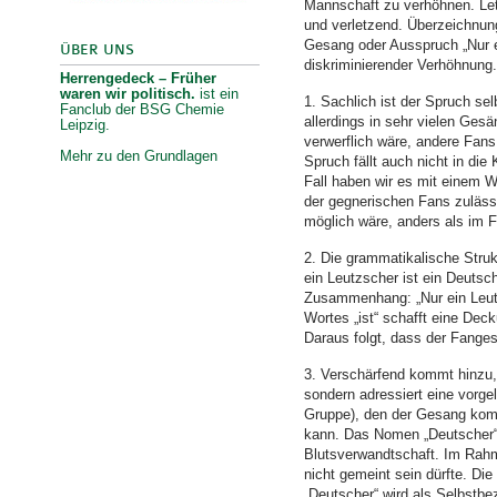
Mannschaft zu verhöhnen. Letz
und verletzend. Überzeichnun
Gesang oder Ausspruch „Nur ei
ÜBER UNS
diskriminierender Verhöhnung.
Herrengedeck – Früher
waren wir politisch.
ist ein
1. Sachlich ist der Spruch sel
Fanclub der BSG Chemie
allerdings in sehr vielen Ges
Leipzig.
verwerflich wäre, andere Fans
Mehr zu den Grundlagen
Spruch fällt auch nicht in di
Fall haben wir es mit einem Wo
der gegnerischen Fans zulässt
möglich wäre, anders als im F
2. Die grammatikalische Struk
ein Leutzscher ist ein Deutsch
Zusammenhang: „Nur ein Leutz
Wortes „ist“ schafft eine De
Daraus folgt, dass der Fange
3. Verschärfend kommt hinzu, 
sondern adressiert eine vorge
Gruppe), den der Gesang kommu
kann. Das Nomen „Deutscher“ k
Blutsverwandtschaft. Im Rahm
nicht gemeint sein dürfte. Die
„Deutscher“ wird als Selbstbe