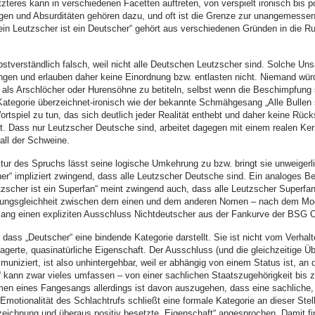
teres kann in verschiedenen Facetten auftreten, von verspielt ironisch bis po
gen und Absurditäten gehören dazu, und oft ist die Grenze zur unangemessen
n Leutzscher ist ein Deutscher“ gehört aus verschiedenen Gründen in die Rub
bstverständlich falsch, weil nicht alle Deutschen Leutzscher sind. Solche Uns
ängen und erlauben daher keine Einordnung bzw. entlasten nicht. Niemand wür
 als Arschlöcher oder Hurensöhne zu betiteln, selbst wenn die Beschimpfung sa
e Kategorie überzeichnet-ironisch wie der bekannte Schmähgesang „Alle Bullen
rtspiel zu tun, das sich deutlich jeder Realität enthebt und daher keine Rück
. Dass nur Leutzscher Deutsche sind, arbeitet dagegen mit einem realen Kern,
all der Schweine.
tur des Spruchs lässt seine logische Umkehrung zu bzw. bringt sie unweigerli
er“ impliziert zwingend, dass alle Leutzscher Deutsche sind. Ein analoges Bei
scher ist ein Superfan“ meint zwingend auch, dass alle Leutzscher Superfa
ckungsgleichheit zwischen dem einen und dem anderen Nomen – nach dem Modu
sang einen expliziten Ausschluss Nichtdeutscher aus der Fankurve der BSG C
dass „Deutscher“ eine bindende Kategorie darstellt. Sie ist nicht vom Verhal
lagerte, quasinatürliche Eigenschaft. Der Ausschluss (und die gleichzeitige 
niziert, ist also unhintergehbar, weil er abhängig von einem Status ist, an 
ann zwar vieles umfassen – von einer sachlichen Staatszugehörigkeit bis zu
en eines Fangesangs allerdings ist davon auszugehen, dass eine sachliche,
 Emotionalität des Schlachtrufs schließt eine formale Kategorie an dieser Ste
zeichnung und überaus positiv besetzte „Eigenschaft“ angesprochen. Damit fin