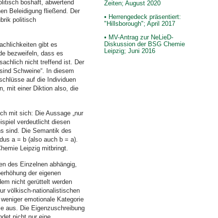
litisch boshaft, abwertend
Zeiten; August 2020
en Beleidigung fließend. Der
• Herrengedeck präsentiert:
rik politisch
"Hillsborough"; April 2017
• MV-Antrag zur NeLieD-
Diskussion der BSG Chemie
achlichkeiten gibt es
Leipzig; Juni 2016
de bezweifeln, dass es
chlich nicht treffend ist. Der
 sind Schweine“. In diesem
schlüsse auf die Individuen
 mit einer Diktion also, die
ch mit sich: Die Aussage „nur
spiel verdeutlicht diesen
ns sind. Die Semantik des
s a = b (also auch b = a).
hemie Leipzig mitbringt.
ten des Einzelnen abhängig,
Überhöhung der eigenen
dem nicht gerüttelt werden
r völkisch-nationalistischen
 weniger emotionale Kategorie
lle aus. Die Eigenzuschreibung
det nicht nur eine