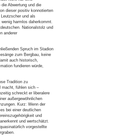
o die Abwertung und die
n dieser positiv konnotierten
 Leutzscher und als
mit wenig harmlos daherkommt.
tdeutschen. Nationalstolz und
n anderer
chließenden Spruch im Stadion
er Gesänge zum Bergbau, keine
damit auch historisch,
imation fundieren würde,
se Tradition zu
 macht, fühlen sich –
eitig schreckt er liberalere
einer außergewöhnlichen
renzungen. Kurz: Wenn der
es bei einer deutlichen
ereinszugehörigkeit und
h anerkennt und wertschätzt.
uasinatürlich vorgestellte
rgraben.